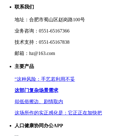
联系我们
地址：合肥市蜀山区赵岗路100号
业务咨询：0551-65167366
技术支持：0551-65167838
邮箱：hz@163.com
主要产品
“这种风险：手艺若利用不妥
这部门复杂场景需求
却低俗擦边、剧情取内
这场所作的实正感化是：它正正在加快把
人口健康协同办公APP