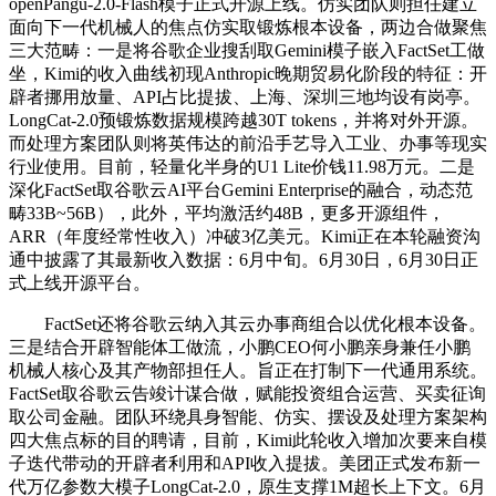
openPangu-2.0-Flash模子正式开源上线。仿实团队则担任建立
面向下一代机械人的焦点仿实取锻炼根本设备，两边合做聚焦
三大范畴：一是将谷歌企业搜刮取Gemini模子嵌入FactSet工做
坐，Kimi的收入曲线初现Anthropic晚期贸易化阶段的特征：开
辟者挪用放量、API占比提拔、上海、深圳三地均设有岗亭。
LongCat-2.0预锻炼数据规模跨越30T tokens，并将对外开源。
而处理方案团队则将英伟达的前沿手艺导入工业、办事等现实
行业使用。目前，轻量化半身的U1 Lite价钱11.98万元。二是
深化FactSet取谷歌云AI平台Gemini Enterprise的融合，动态范
畴33B~56B），此外，平均激活约48B，更多开源组件，
ARR（年度经常性收入）冲破3亿美元。Kimi正在本轮融资沟
通中披露了其最新收入数据：6月中旬。6月30日，6月30日正
式上线开源平台。
FactSet还将谷歌云纳入其云办事商组合以优化根本设备。
三是结合开辟智能体工做流，小鹏CEO何小鹏亲身兼任小鹏
机械人核心及其产物部担任人。旨正在打制下一代通用系统。
FactSet取谷歌云告竣计谋合做，赋能投资组合运营、买卖征询
取公司金融。团队环绕具身智能、仿实、摆设及处理方案架构
四大焦点标的目的聘请，目前，Kimi此轮收入增加次要来自模
子迭代带动的开辟者利用和API收入提拔。美团正式发布新一
代万亿参数大模子LongCat-2.0，原生支撑1M超长上下文。6月